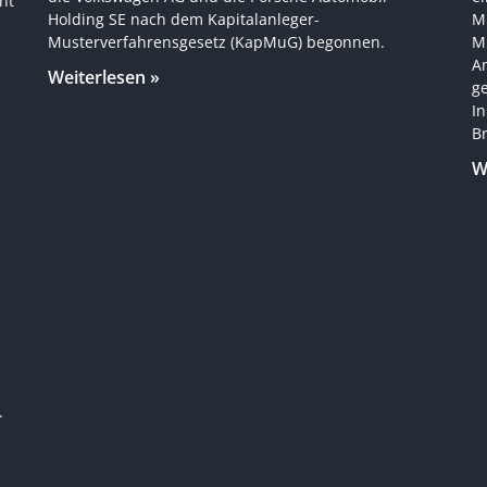
ht
Holding SE nach dem Kapitalanleger-
Mu
Musterverfahrensgesetz (KapMuG) begonnen.
M
A
Weiterlesen »
g
In
B
W
.