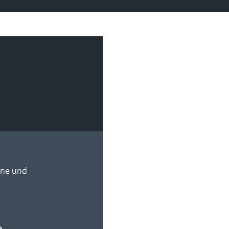
rne und
e