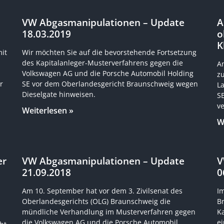
VW Abgasmanipulationen – Update
A
18.03.2019
o
K
it
Wir möchten Sie auf die bevorstehende Fortsetzung
des Kapitalanleger-Musterverfahrens gegen die
An
Volkswagen AG und die Porsche Automobil Holding
z
r
SE vor dem Oberlandesgericht Braunschweig wegen
La
Dieselgate hinweisen.
S
ve
Weiterlesen »
W
er
VW Abgasmanipulationen – Update
V
21.09.2018
0
Am 10. September hat vor dem 3. Zivilsenat des
I
Oberlandesgerichts (OLG) Braunschweig die
B
mündliche Verhandlung im Musterverfahren gegen
K
die Volkswagen AG und die Porsche Automobil
e