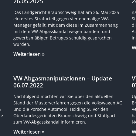
26.05.2025
2
Das Landgericht Braunschweig hat am 26. Mai 2025
n
ein erstes Strafurteil gegen vier ehemalige VW-
S
Manager gefällt, mit dem diese im Zusammenhang
d
mit dem VW-Abgasskandal wegen banden- und
A
gewerbsmäßigen Betruges schuldig gesprochen
in
wurden.
W
Weiterlesen »
VW Abgasmanipulationen – Update
V
06.07.2022
0
Nachfolgend möchten wir Sie über den aktuellen
U
Stand der Musterverfahren gegen die Volkswagen AG
B
n
und die Porsche Automobil Holding SE vor den
V
ie
Oberlandesgerichten Braunschweig und Stuttgart
h
zum VW-Abgasskandal informieren.
N
Weiterlesen »
W