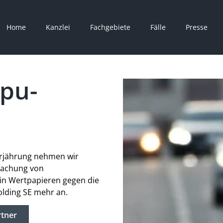
Home
Kanzlei
Fachgebiete
Fälle
Presse
pu-
erjährung nehmen wir
machung von
in Wertpapieren gegen die
lding SE mehr an.
tner