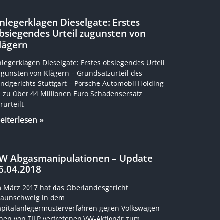
nlegerklagen Dieselgate: Erstes
bsiegendes Urteil zugunsten von
lägern
legerklagen Dieselgate: Erstes obsiegendes Urteil
ugunsten von Klägern – Grundsatzurteil des
ndgerichts Stuttgart – Porsche Automobil Holding
E zu über 44 Millionen Euro Schadensersatz
rurteilt
eiterlesen »
W Abgasmanipulationen – Update
6.04.2018
m März 2017 hat das Oberlandesgericht
raunschweig in dem
apitalanlegermusterverfahren gegen Volkswagen
inen von TILP vertretenen VW-Aktionär zum