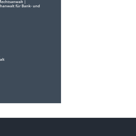
Rechtsanwalt |
hanwalt für Bank- und
r
alt