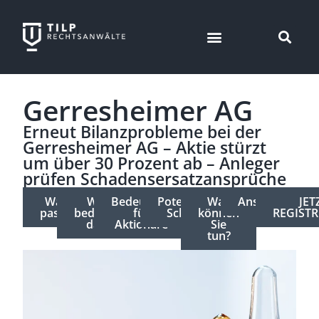
Gerresheimer AG
Erneut Bilanzprobleme bei der
Gerresheimer AG – Aktie stürzt
um über 30 Prozent ab – Anleger
prüfen Schadensersatzansprüche
Was ist
Was
Bedeutung
Potenzieller
Was
Ansprechpartn
JET
passiert?
bedeutet
für
Schaden
können
REGISTR
das?
Aktionäre
Sie
tun?