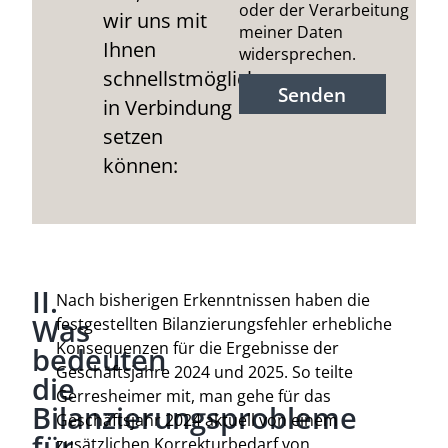
oder der Verarbeitung
wir uns mit
meiner Daten
Ihnen
widersprechen.
schnellstmöglich
Senden
in Verbindung
setzen
können:
II.
Nach bisherigen Erkenntnissen haben die
Was
festgestellten Bilanzierungsfehler erhebliche
Konsequenzen für die Ergebnisse der
bedeuten
Geschäftsjahre 2024 und 2025. So teilte
die
Gerresheimer mit, man gehe für das
Bilanzierungsprobleme
Geschäftsjahr 2024 aktuell von einem
für
zusätzlichen Korrekturbedarf von