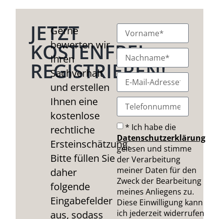
JETZT
Gerne
bewerten wir
KOSTENFREI
Ihren
REGISTRIEREN!
Sachverhalt
und erstellen
Ihnen eine
kostenlose
* Ich habe die
rechtliche
Datenschutzerklärung
Ersteinschätzung.
gelesen und stimme
Bitte füllen Sie
der Verarbeitung
meiner Daten für den
daher
Zweck der Bearbeitung
folgende
meines Anliegens zu.
Eingabefelder
Diese Einwilligung kann
ich jederzeit widerrufen
aus, sodass