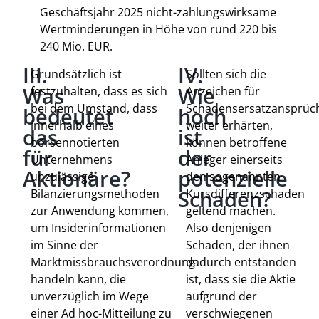
Geschäftsjahr 2025 nicht-zahlungswirksame
Wertminderungen in Höhe von rund 220 bis
240 Mio. EUR.
III.
IV.
Grundsätzlich ist
Sollten sich die
Was
Wie
festzuhalten, dass es sich
Anzeichen für
bei dem Umstand, dass
Schadensersatzansprüc
bedeutet
hoch
innerhalb eines
weiter erhärten,
das
ist
börsennotierten
können betroffene
für
der
Unternehmens
Anleger einerseits
Aktionäre?
potenzielle
unzulässige
den sogenannten
Schaden?
Bilanzierungsmethoden
Kursdifferenzschaden
zur Anwendung kommen,
geltend machen.
um Insiderinformationen
Also denjenigen
im Sinne der
Schaden, der ihnen
Marktmissbrauchsverordnung
dadurch entstanden
handeln kann, die
ist, dass sie die Aktie
unverzüglich im Wege
aufgrund der
einer Ad hoc-Mitteilung zu
verschwiegenen