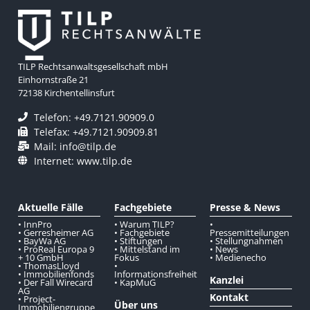
TILP Rechtsanwaltsgesellschaft mbH
Einhornstraße 21
72138 Kirchentellinsfurt
Telefon: +49.7121.90909.0
Telefax: +49.7121.90909.81
Mail: info@tilp.de
Internet: www.tilp.de
Aktuelle Fälle
Fachgebiete
Presse & News
• InnPro
• Warum TILP?
•
• Gerresheimer AG
• Fachgebiete
Pressemitteilungen
• BayWa AG
• Stiftungen
• Stellungnahmen
• ProReal Europa 9
• Mittelstand im
• News
+ 10 GmbH
Fokus
• Medienecho
• ThomasLloyd
•
• Immobilienfonds
Informationsfreiheit
Kanzlei
• Der Fall Wirecard
• KapMuG
AG
Kontakt
• Project-
Über uns
Immobiliengruppe