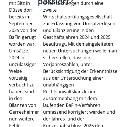
passiert?
mit Sitz in
Untersuchungen durch eine
Düsseldorf
zweite
bereits im
Wirtschaftsprüfungsgesellschaft
September
zur Erfassung von Umsatzerlösen
2025 von der
und Bilanzierung in den
BaFin gerügt
Geschäftsjahren 2024 und 2025
worden war,
beauftragt. Mit den eingeleiteten
Umsätze
neuen Untersuchungen wolle man
2024 in
sicherstellen, dass die
unzulässiger
Vorjahreszahlen, unter
Weise
Berücksichtigung der Erkenntnisse
vorzeitig
aus der Untersuchung einer
verbucht zu
unabhängigen
haben, sind
Rechtsanwaltskanzlei im
in den
Zusammenhang mit dem
Bilanzen von
laufenden BaFin-Verfahren,
Gerresheimer
umfassend korrigiert werden und
nun weitere
der Jahres- und der
Fehler
Konzernabschluss 2025 den