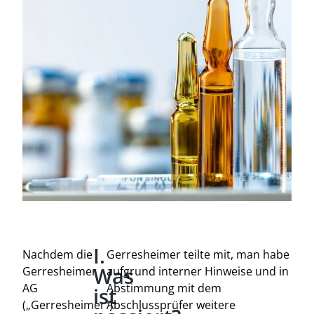
I.
Nachdem die
Gerresheimer teilte mit, man habe
Was
Gerresheimer
aufgrund interner Hinweise und in
AG
Abstimmung mit dem
ist
(„Gerresheimer“)
Abschlussprüfer weitere