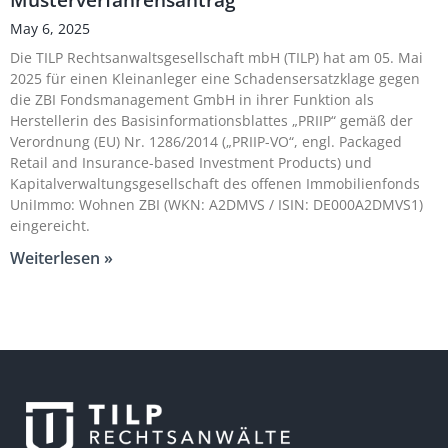
May 6, 2025
Die TILP Rechtsanwaltsgesellschaft mbH (TILP) hat am 05. Mai
2025 für einen Kleinanleger eine Schadensersatzklage gegen
die ZBI Fondsmanagement GmbH in ihrer Funktion als
Herstellerin des Basisinformationsblattes „PRIIP“ gemäß der
Verordnung (EU) Nr. 1286/2014 („PRIIP-VO“, engl. Packaged
Retail and Insurance-based Investment Products) und
Kapitalverwaltungsgesellschaft des offenen Immobilienfonds
UniImmo: Wohnen ZBI (WKN: A2DMVS / ISIN: DE000A2DMVS1)
eingereicht.
Weiterlesen »