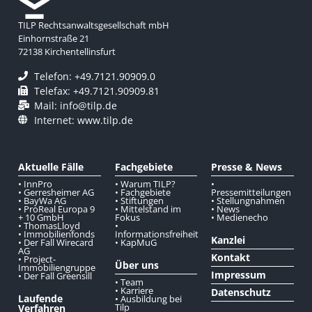
TILP Rechtsanwaltsgesellschaft mbH
Einhornstraße 21
72138 Kirchentellinsfurt
Telefon: +49.7121.90909.0
Telefax: +49.7121.90909.81
Mail: info@tilp.de
Internet: www.tilp.de
Aktuelle Fälle
Fachgebiete
Presse & News
• InnPro
• Warum TILP?
•
• Gerresheimer AG
• Fachgebiete
Pressemitteilungen
• BayWa AG
• Stiftungen
• Stellungnahmen
• ProReal Europa 9
• Mittelstand im
• News
+ 10 GmbH
Fokus
• Medienecho
• ThomasLloyd
•
• Immobilienfonds
Informationsfreiheit
Kanzlei
• Der Fall Wirecard
• KapMuG
AG
Kontakt
• Project-
Über uns
Immobiliengruppe
Impressum
• Der Fall Greensill
• Team
• Karriere
Datenschutz
Laufende
• Ausbildung bei
Tilp
Verfahren