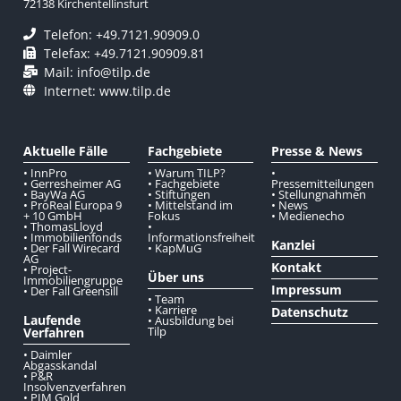
72138 Kirchentellinsfurt
Telefon: +49.7121.90909.0
Telefax: +49.7121.90909.81
Mail: info@tilp.de
Internet: www.tilp.de
Aktuelle Fälle
Fachgebiete
Presse & News
• InnPro
• Warum TILP?
•
• Gerresheimer AG
• Fachgebiete
Pressemitteilungen
• BayWa AG
• Stiftungen
• Stellungnahmen
• ProReal Europa 9
• Mittelstand im
• News
+ 10 GmbH
Fokus
• Medienecho
• ThomasLloyd
•
• Immobilienfonds
Informationsfreiheit
Kanzlei
• Der Fall Wirecard
• KapMuG
AG
Kontakt
• Project-
Über uns
Immobiliengruppe
Impressum
• Der Fall Greensill
• Team
• Karriere
Datenschutz
Laufende
• Ausbildung bei
Tilp
Verfahren
• Daimler
Abgasskandal
• P&R
Insolvenzverfahren
• PIM Gold