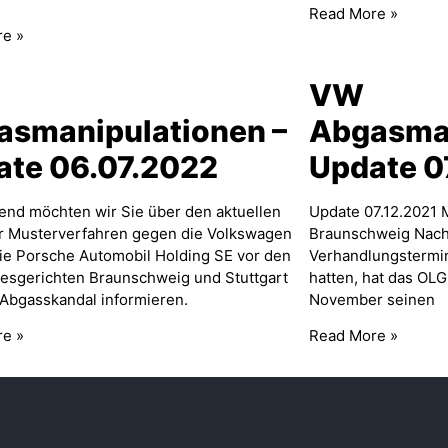
Read More »
re »
VW
asmanipulationen –
Abgasman
ate 06.07.2022
Update 0
end möchten wir Sie über den aktuellen
Update 07.12.2021 
r Musterverfahren gegen die Volkswagen
Braunschweig Nach
ie Porsche Automobil Holding SE vor den
Verhandlungstermin
esgerichten Braunschweig und Stuttgart
hatten, hat das OL
bgasskandal informieren.
November seinen
re »
Read More »