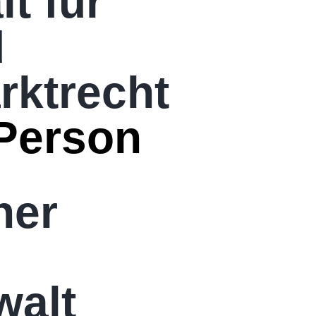
t für
d
rktrecht
Person
ner
walt