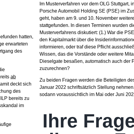
Im Musterverfahren vor dem OLG Stuttgart, i
Porsche Automobil Holding SE (PSE) im Z
geht, haben am 9. und 10. November weiter
stattgefunden. In diesen Terminen wurden d
Musterverfahrens diskutiert: (1.) War die PS
efunden hatten,
den Kapitalmarkt über die Insiderinformati
e erwarteten
informieren, oder traf diese Pflicht ausschli
rtgang des
Wissen, das die Vorstände oder weitere Mit
Dieselgate besaßen, automatisch auch der 
zuzurechnen?
die
reits
ab
Zu beiden Fragen werden die Beteiligten de
Damit deckt sich
Januar 2022 schriftsätzlich Stellung nehmen
chung des
sodann voraussichtlich im Mai oder Juni 202
ILP bereits zu
sskandal im
Ihre Frag
äufige