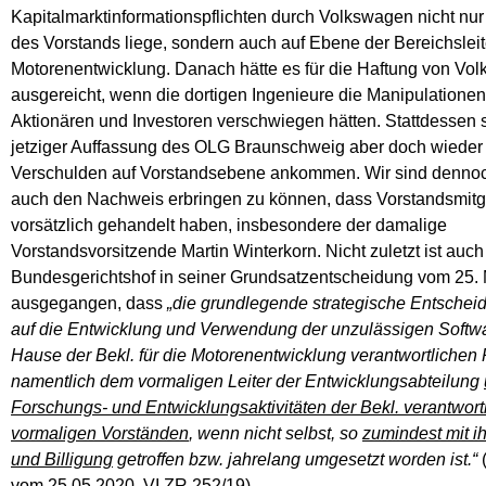
Kapitalmarktinformationspflichten durch Volkswagen nicht nur
des Vorstands liege, sondern auch auf Ebene der Bereichsleit
Motorenentwicklung. Danach hätte es für die Haftung von Vo
ausgereicht, wenn die dortigen Ingenieure die Manipulation
Aktionären und Investoren verschwiegen hätten. Stattdessen s
jetziger Auffassung des OLG Braunschweig aber doch wieder a
Verschulden auf Vorstandsebene ankommen. Wir sind dennoc
auch den Nachweis erbringen zu können, dass Vorstandsmitg
vorsätzlich gehandelt haben, insbesondere der damalige
Vorstandsvorsitzende Martin Winterkorn. Nicht zuletzt ist auch
Bundesgerichtshof in seiner Grundsatzentscheidung vom 25.
ausgegangen, dass
„die grundlegende strategische Entschei
auf die Entwicklung und Verwendung der unzulässigen Softw
Hause der Bekl. für die Motorenentwicklung verantwortlichen
namentlich dem vormaligen Leiter der Entwicklungsabteilung
Forschungs- und Entwicklungsaktivitäten der Bekl. verantwort
vormaligen Vorständen
, wenn nicht selbst, so
zumindest mit i
und Billigung
getroffen bzw. jahrelang umgesetzt worden ist.“
vom 25.05.2020, VI ZR 252/19).