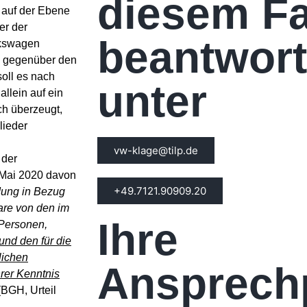
diesem Fa
 auf der Ebene
er der
beantwort
lkswagen
en gegenüber den
oll es nach
unter
llein auf ein
h überzeugt,
lieder
vw-klage@tilp.de
 der
 Mai 2020 davon
+49.7121.90909.20
dung in Bezug
are von den im
Ihre
 Personen,
und den für die
lichen
Ansprech
hrer Kenntnis
(BGH, Urteil