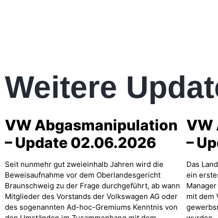
Weitere Updat
VW Abgasmanipulation
VW 
– Update 02.06.2026
– U
Seit nunmehr gut zweieinhalb Jahren wird die
Das Land
Beweisaufnahme vor dem Oberlandesgericht
ein erst
Braunschweig zu der Frage durchgeführt, ab wann
Manager 
Mitglieder des Vorstands der Volkswagen AG oder
mit dem
des sogenannten Ad-hoc-Gremiums Kenntnis von
gewerbsm
den Umständen im Zusammenhang mit dem
wurden.