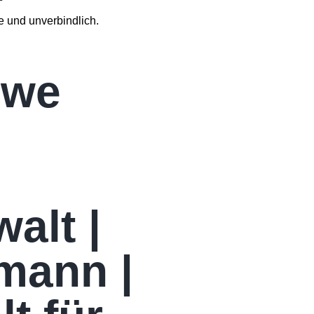
e und unverbindlich.
ewe
alt |
mann |