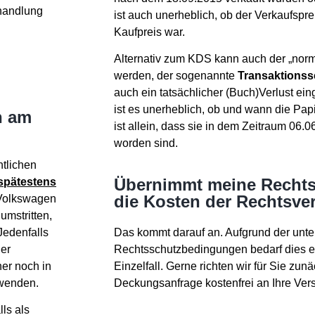
handlung
ist auch unerheblich, ob der Verkaufspre
Kaufpreis war.
Alternativ zum KDS kann auch der „norm
werden, der sogenannte
Transaktions
auch ein tatsächlicher (Buch)Verlust ei
ist es unerheblich, ob und wann die Pa
h am
ist allein, dass sie in dem Zeitraum 06.
worden sind.
htlichen
Übernimmt meine Rechts
 spätestens
die Kosten der Rechtsve
 Volkswagen
umstritten,
Jedenfalls
Das kommt darauf an. Aufgrund der unte
her
Rechtsschutzbedingungen bedarf dies e
er noch in
Einzelfall. Gerne richten wir für Sie zu
uwenden.
Deckungsanfrage kostenfrei an Ihre Ver
ls als