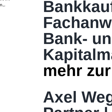
Bankkau
n.,.
Fachanwa
Bank- u
Kapitalm
mehr zur
Axel We