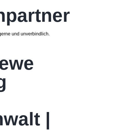
partner
gerne und unverbindlich.
Kewe
g
walt |