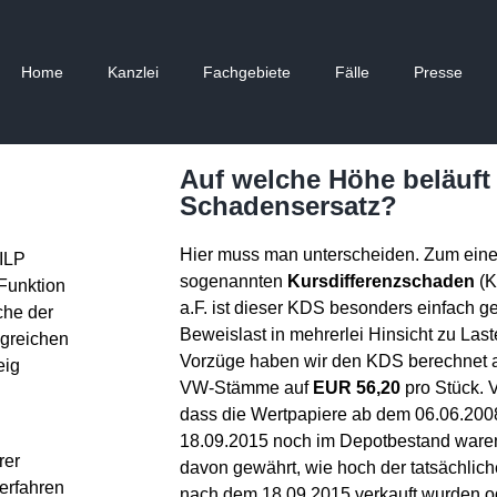
Home
Kanzlei
Fachgebiete
Fälle
Presse
Auf welche Höhe beläuft 
Schadensersatz?
Hier muss man unterscheiden. Zum ein
ILP
sogenannten
Kursdifferenzschaden
(K
 Funktion
a.F. ist dieser KDS besonders einfach g
che der
Beweislast in mehrerlei Hinsicht zu La
ngreichen
Vorzüge haben wir den KDS berechnet 
eig
VW-Stämme auf
EUR 56,20
pro Stück. 
dass die Wertpapiere ab dem 06.06.200
18.09.2015 noch im Depotbestand ware
rer
davon gewährt, wie hoch der tatsächlich
erfahren
nach dem 18.09.2015 verkauft wurden o