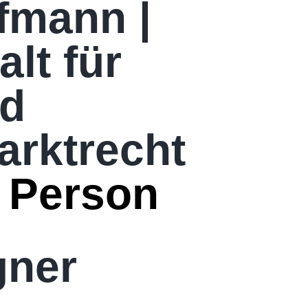
fmann |
lt für
nd
arktrecht
 Person
gner