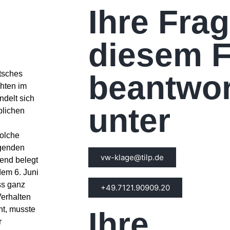
Ihre Fra
diesem F
tsches
beantwor
chten im
delt sich
unter
blichen
solche
egenden
vw-klage@tilp.de
end belegt
dem 6. Juni
ss ganz
+49.7121.90909.20
Verhalten
t, musste
Ihre
r