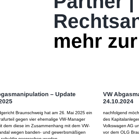
Partner |
Rechtsan
mehr zur
gasmanipulation – Update
VW Abgasman
.2025
24.10.2024
gericht Braunschweig hat am 26. Mai 2025 ein
nachfolgend möcht
trafurteil gegen vier ehemalige VW-Manager
des Kapitalanlege
 mit dem diese im Zusammenhang mit dem VW-
Volkswagen AG un
andal wegen banden- und gewerbsmäßigen
vor dem OLG Brau
 schuldig gesprochen wurden.