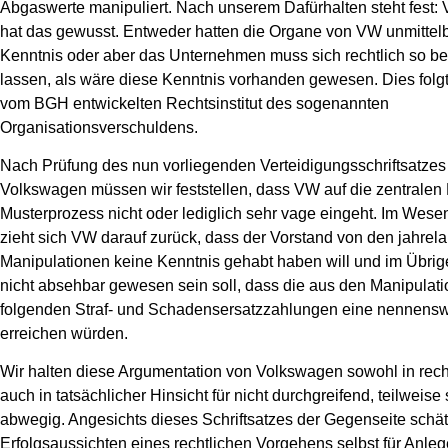
Abgaswerte manipuliert. Nach unserem Dafürhalten steht fest:
hat das gewusst. Entweder hatten die Organe von VW unmittelb
Kenntnis oder aber das Unternehmen muss sich rechtlich so b
lassen, als wäre diese Kenntnis vorhanden gewesen. Dies folg
vom BGH entwickelten Rechtsinstitut des sogenannten
Organisationsverschuldens.
Nach Prüfung des nun vorliegenden Verteidigungsschriftsatzes
Volkswagen müssen wir feststellen, dass VW auf die zentralen
Musterprozess nicht oder lediglich sehr vage eingeht. Im Wese
zieht sich VW darauf zurück, dass der Vorstand von den jahrel
Manipulationen keine Kenntnis gehabt haben will und im Übri
nicht absehbar gewesen sein soll, dass die aus den Manipulat
folgenden Straf- und Schadensersatzzahlungen eine nennens
erreichen würden.
Wir halten diese Argumentation von Volkswagen sowohl in recht
auch in tatsächlicher Hinsicht für nicht durchgreifend, teilweise 
abwegig. Angesichts dieses Schriftsatzes der Gegenseite schät
Erfolgsaussichten eines rechtlichen Vorgehens selbst für Anlege