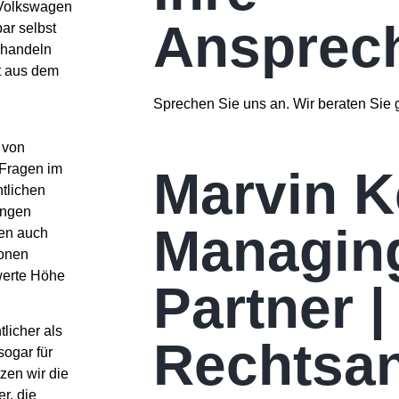
 Volkswagen
Ansprech
ar selbst
ehandeln
t aus dem
Sprechen Sie uns an. Wir beraten Sie 
 von
 Fragen im
Marvin 
ntlichen
angen
Managin
gen auch
ionen
werte Höhe
Partner |
licher als
Rechtsan
sogar für
zen wir die
r, die