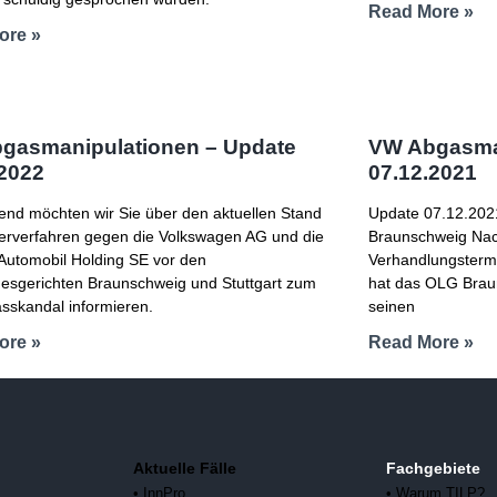
Read More »
ore »
gasmanipulationen – Update
VW Abgasman
.2022
07.12.2021
end möchten wir Sie über den aktuellen Stand
Update 07.12.202
erverfahren gegen die Volkswagen AG und die
Braunschweig Nac
Automobil Holding SE vor den
Verhandlungstermi
esgerichten Braunschweig und Stuttgart zum
hat das OLG Bra
skandal informieren.
seinen
ore »
Read More »
Aktuelle Fälle
Fachgebiete
• InnPro
• Warum TILP?