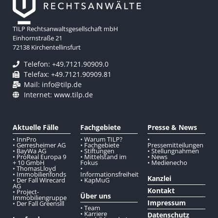
TILP Rechtsanwaltsgesellschaft mbH
Einhornstraße 21
72138 Kirchentellinsfurt
Telefon: +49.7121.90909.0
Telefax: +49.7121.90909.81
Mail: info@tilp.de
Internet: www.tilp.de
Aktuelle Fälle
Fachgebiete
Presse & News
• InnPro
• Warum TILP?
•
• Gerresheimer AG
• Fachgebiete
Pressemitteilungen
• BayWa AG
• Stiftungen
• Stellungnahmen
• ProReal Europa 9
• Mittelstand im
• News
+ 10 GmbH
Fokus
• Medienecho
• ThomasLloyd
•
• Immobilienfonds
Informationsfreiheit
Kanzlei
• Der Fall Wirecard
• KapMuG
AG
Kontakt
• Project-
Über uns
Immobiliengruppe
Impressum
• Der Fall Greensill
• Team
• Karriere
Datenschutz