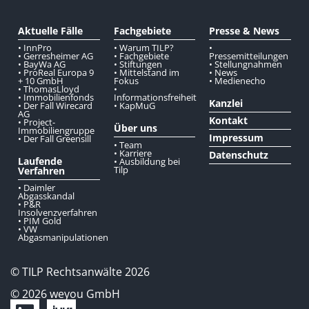
Aktuelle Fälle
Fachgebiete
Presse & News
• InnPro
• Warum TILP?
•
• Gerresheimer AG
• Fachgebiete
Pressemitteilungen
• BayWa AG
• Stiftungen
• Stellungnahmen
• ProReal Europa 9
• Mittelstand im
• News
+ 10 GmbH
Fokus
• Medienecho
• ThomasLloyd
•
• Immobilienfonds
Informationsfreiheit
Kanzlei
• Der Fall Wirecard
• KapMuG
AG
Kontakt
• Project-
Über uns
Immobiliengruppe
Impressum
• Der Fall Greensill
• Team
• Karriere
Datenschutz
Laufende
• Ausbildung bei
Tilp
Verfahren
• Daimler
Abgasskandal
• P&R
Insolvenzverfahren
• PIM Gold
• VW
Abgasmanipulationen
© TILP Rechtsanwälte 2026
© 2026 weyou GmbH