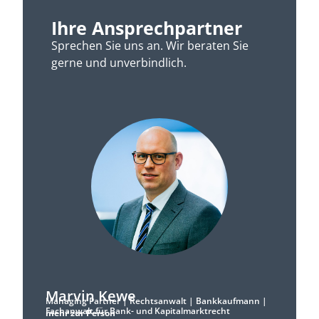
Ihre Ansprechpartner
Sprechen Sie uns an. Wir beraten Sie
gerne und unverbindlich.
Marvin Kewe
Managing Partner | Rechtsanwalt | Bankkaufmann |
Fachanwalt für Bank- und Kapitalmarktrecht
mehr zur Person