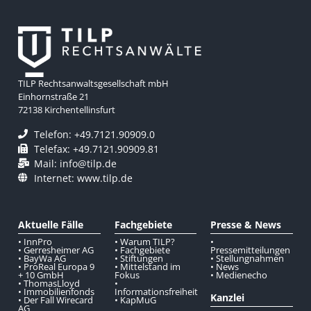
TILP Rechtsanwaltsgesellschaft mbH
Einhornstraße 21
72138 Kirchentellinsfurt
Telefon: +49.7121.90909.0
Telefax: +49.7121.90909.81
Mail: info@tilp.de
Internet: www.tilp.de
Aktuelle Fälle
Fachgebiete
Presse & News
• InnPro
• Warum TILP?
•
• Gerresheimer AG
• Fachgebiete
Pressemitteilungen
• BayWa AG
• Stiftungen
• Stellungnahmen
• ProReal Europa 9
• Mittelstand im
• News
+ 10 GmbH
Fokus
• Medienecho
• ThomasLloyd
•
• Immobilienfonds
Informationsfreiheit
Kanzlei
• Der Fall Wirecard
• KapMuG
AG