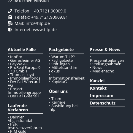
72138 Kirchentellinsfurt
Telefon: +49.7121.90909.0
Telefax: +49.7121.90909.81
Mail: info@tilp.de
Internet: www.tilp.de
Aktuelle Fälle
Fachgebiete
Presse & News
• InnPro
• Warum TILP?
•
• Gerresheimer AG
• Fachgebiete
Pressemitteilungen
• BayWa AG
• Stiftungen
• Stellungnahmen
• ProReal Europa 9
• Mittelstand im
• News
+ 10 GmbH
Fokus
• Medienecho
• ThomasLloyd
•
• Immobilienfonds
Informationsfreiheit
Kanzlei
• Der Fall Wirecard
• KapMuG
AG
Kontakt
• Project-
Über uns
Immobiliengruppe
Impressum
• Der Fall Greensill
• Team
• Karriere
Datenschutz
Laufende
• Ausbildung bei
Tilp
Verfahren
• Daimler
Abgasskandal
• P&R
Insolvenzverfahren
• PIM Gold