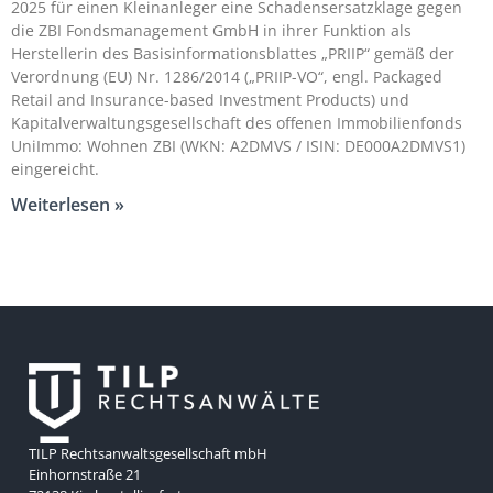
2025 für einen Kleinanleger eine Schadensersatzklage gegen
die ZBI Fondsmanagement GmbH in ihrer Funktion als
Herstellerin des Basisinformationsblattes „PRIIP“ gemäß der
Verordnung (EU) Nr. 1286/2014 („PRIIP-VO“, engl. Packaged
Retail and Insurance-based Investment Products) und
Kapitalverwaltungsgesellschaft des offenen Immobilienfonds
UniImmo: Wohnen ZBI (WKN: A2DMVS / ISIN: DE000A2DMVS1)
eingereicht.
Weiterlesen »
TILP Rechtsanwaltsgesellschaft mbH
Einhornstraße 21