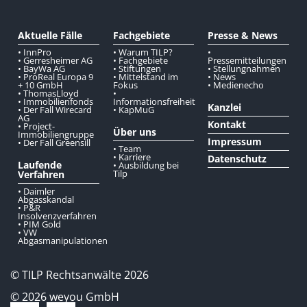
Aktuelle Fälle
Fachgebiete
Presse & News
• InnPro
• Warum TILP?
•
• Gerresheimer AG
• Fachgebiete
Pressemitteilungen
• BayWa AG
• Stiftungen
• Stellungnahmen
• ProReal Europa 9
• Mittelstand im
• News
+ 10 GmbH
Fokus
• Medienecho
• ThomasLloyd
•
• Immobilienfonds
Informationsfreiheit
Kanzlei
• Der Fall Wirecard
• KapMuG
AG
Kontakt
• Project-
Über uns
Immobiliengruppe
Impressum
• Der Fall Greensill
• Team
• Karriere
Datenschutz
Laufende
• Ausbildung bei
Tilp
Verfahren
• Daimler
Abgasskandal
• P&R
Insolvenzverfahren
• PIM Gold
• VW
Abgasmanipulationen
© TILP Rechtsanwälte 2026
© 2026 weyou GmbH