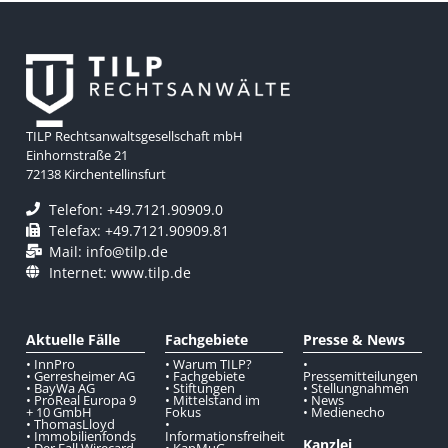
TILP Rechtsanwaltsgesellschaft mbH
Einhornstraße 21
72138 Kirchentellinsfurt
Telefon: +49.7121.90909.0
Telefax: +49.7121.90909.81
Mail: info@tilp.de
Internet: www.tilp.de
Aktuelle Fälle
Fachgebiete
Presse & News
• InnPro
• Warum TILP?
•
• Gerresheimer AG
• Fachgebiete
Pressemitteilungen
• BayWa AG
• Stiftungen
• Stellungnahmen
• ProReal Europa 9
• Mittelstand im
• News
+ 10 GmbH
Fokus
• Medienecho
• ThomasLloyd
•
• Immobilienfonds
Informationsfreiheit
Kanzlei
• Der Fall Wirecard
• KapMuG