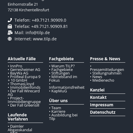
Einhornstraße 21
72138 Kirchentellinsfurt
Telefon: +49.7121.90909.0
Telefax: +49.7121.90909.81
Mail: info@tilp.de
Internet: www.tilp.de
Aktuelle Fälle
Fachgebiete
Presse & News
• InnPro
• Warum TILP?
•
• Gerresheimer AG
• Fachgebiete
Pressemitteilungen
• BayWa AG
• Stiftungen
• Stellungnahmen
• ProReal Europa 9
• Mittelstand im
• News
+ 10 GmbH
Fokus
• Medienecho
• ThomasLloyd
•
• Immobilienfonds
Informationsfreiheit
Kanzlei
• Der Fall Wirecard
• KapMuG
AG
Kontakt
• Project-
Über uns
Immobiliengruppe
Impressum
• Der Fall Greensill
• Team
• Karriere
Datenschutz
Laufende
• Ausbildung bei
Tilp
Verfahren
• Daimler
Abgasskandal