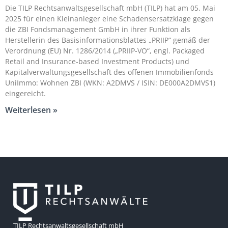
Die TILP Rechtsanwaltsgesellschaft mbH (TILP) hat am 05. Mai
2025 für einen Kleinanleger eine Schadensersatzklage gegen
die ZBI Fondsmanagement GmbH in ihrer Funktion als
Herstellerin des Basisinformationsblattes „PRIIP“ gemäß der
Verordnung (EU) Nr. 1286/2014 („PRIIP-VO“, engl. Packaged
Retail and Insurance-based Investment Products) und
Kapitalverwaltungsgesellschaft des offenen Immobilienfonds
UniImmo: Wohnen ZBI (WKN: A2DMVS / ISIN: DE000A2DMVS1)
eingereicht.
Weiterlesen »
TILP Rechtsanwaltsgesellschaft mbH