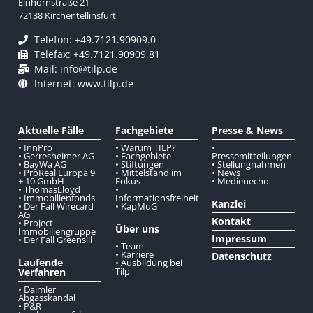
Einhornstraße 21
72138 Kirchentellinsfurt
Telefon: +49.7121.90909.0
Telefax: +49.7121.90909.81
Mail: info@tilp.de
Internet: www.tilp.de
Aktuelle Fälle
Fachgebiete
Presse & News
• InnPro
• Warum TILP?
•
• Gerresheimer AG
• Fachgebiete
Pressemitteilungen
• BayWa AG
• Stiftungen
• Stellungnahmen
• ProReal Europa 9
• Mittelstand im
• News
+ 10 GmbH
Fokus
• Medienecho
• ThomasLloyd
•
• Immobilienfonds
Informationsfreiheit
Kanzlei
• Der Fall Wirecard
• KapMuG
AG
Kontakt
• Project-
Über uns
Immobiliengruppe
Impressum
• Der Fall Greensill
• Team
• Karriere
Datenschutz
Laufende
• Ausbildung bei
Tilp
Verfahren
• Daimler
Abgasskandal
• P&R