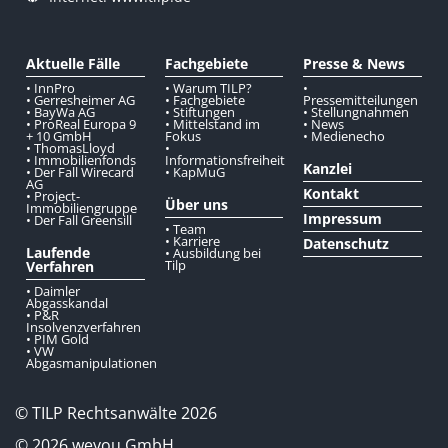
Aktuelle Fälle
Fachgebiete
Presse & News
• InnPro
• Warum TILP?
•
• Gerresheimer AG
• Fachgebiete
Pressemitteilungen
• BayWa AG
• Stiftungen
• Stellungnahmen
• ProReal Europa 9
• Mittelstand im
• News
+ 10 GmbH
Fokus
• Medienecho
• ThomasLloyd
•
• Immobilienfonds
Informationsfreiheit
Kanzlei
• Der Fall Wirecard
• KapMuG
AG
Kontakt
• Project-
Über uns
Immobiliengruppe
Impressum
• Der Fall Greensill
• Team
• Karriere
Datenschutz
Laufende
• Ausbildung bei
Tilp
Verfahren
• Daimler
Abgasskandal
• P&R
Insolvenzverfahren
• PIM Gold
• VW
Abgasmanipulationen
© TILP Rechtsanwälte 2026
© 2026 weyou GmbH