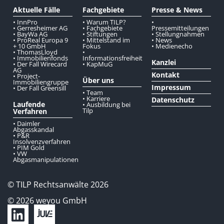
Aktuelle Fälle
Fachgebiete
Presse & News
• InnPro
• Warum TILP?
•
• Gerresheimer AG
• Fachgebiete
Pressemitteilungen
• BayWa AG
• Stiftungen
• Stellungnahmen
• ProReal Europa 9
• Mittelstand im
• News
+ 10 GmbH
Fokus
• Medienecho
• ThomasLloyd
•
• Immobilienfonds
Informationsfreiheit
Kanzlei
• Der Fall Wirecard
• KapMuG
AG
Kontakt
• Project-
Über uns
Immobiliengruppe
Impressum
• Der Fall Greensill
• Team
• Karriere
Datenschutz
Laufende
• Ausbildung bei
Tilp
Verfahren
• Daimler
Abgasskandal
• P&R
Insolvenzverfahren
• PIM Gold
• VW
Abgasmanipulationen
© TILP Rechtsanwälte 2026
© 2026 weyou GmbH